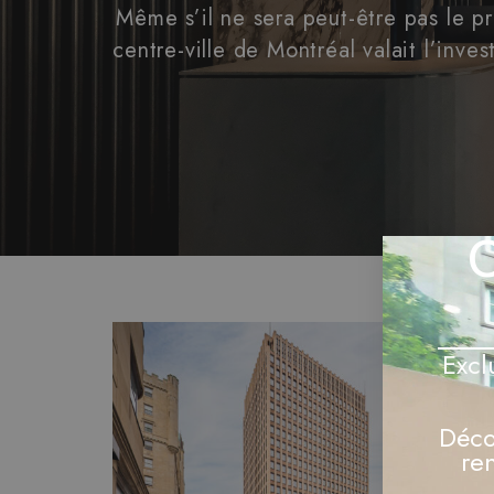
Même s’il ne sera peut-être pas le pr
centre-ville de Montréal valait l’inv
O
Excl
Déco
re