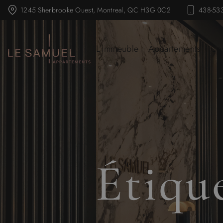
1245 Sherbrooke Ouest, Montreal, QC H3G 0C2
438-53
L’immeuble
Appartements
Co
Étiqu