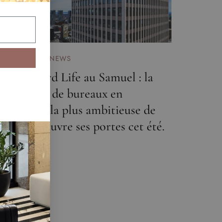
AI 21, 2025
NEWS
u Standard Life au Samuel : la
onversion de bureaux en
ésidentiel la plus ambitieuse de
ontréal ouvre ses portes cet été.