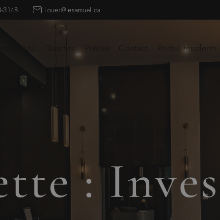
3-3148
louer@lesamuel.ca
mmodités
Quartier
Presse
Contact
Portail résidents
ette :
Inve