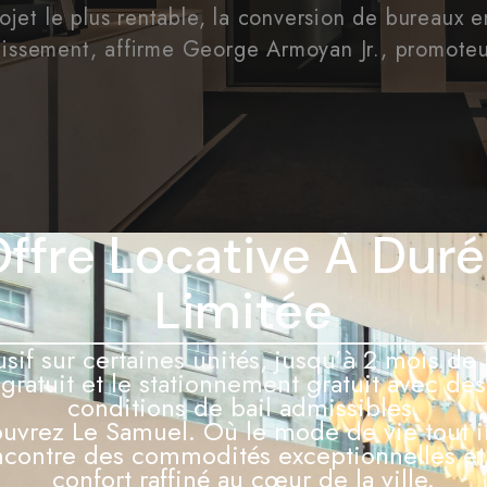
ojet le plus rentable, la conversion de bureaux 
estissement, affirme George Armoyan Jr., promote
ffre Locative À Dur
Limitée
usif sur certaines unités, jusqu’à 2 mois de 
gratuit et le stationnement gratuit avec des
conditions de bail admissibles.
uvrez Le Samuel. Où le mode de vie tout i
ncontre des commodités exceptionnelles et
confort raffiné au cœur de la ville.