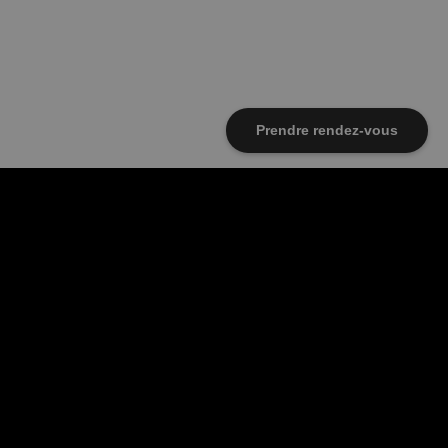
Prendre rendez-vous
e manquez pas nos dernières
ouvelles
bonnez-vous dès maintenant — vous nous
emercierez plus tard.