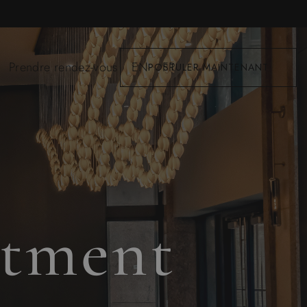
Prendre rendez-vous
EN
FR
POSTULER MAINTENANT
stment