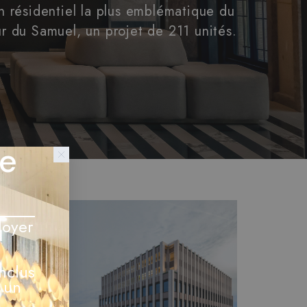
en résidentiel la plus emblématique du
ur du Samuel, un projet de 211 unités.
ée
loyer
nclus
 un