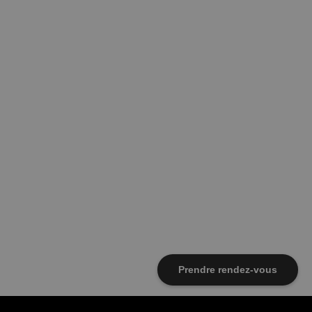
Prendre rendez-vous