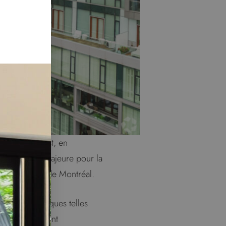
herbrooke Ouest, en
nsformation majeure pour la
 centre-ville de Montréal.
s caractéristiques telles
endu le bâtiment