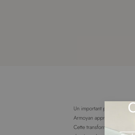
O
Un important projet de redé
Armoyan approche de l’achèv
Cette transformation s’inscr