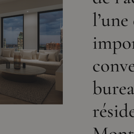
l’une
impo
conve
burea
résid
Mont