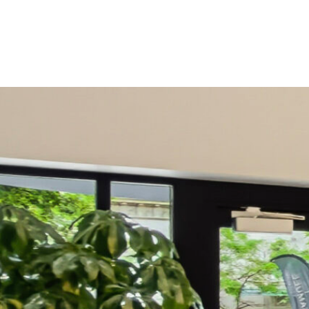
enne tour de bureaux de Standard Life, située au 1245, rue S
le nom de Le Samuel. Ce redéveloppement représente une tra
spaces de bureaux traditionnels par de nouveaux logements au
tion de l’immeuble ont grandement facilité cette conversion. De
ne conception permettant des espaces intérieurs ouverts ont r