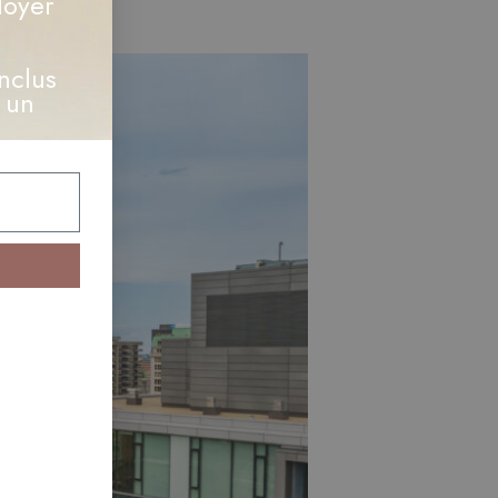
loyer
nclus
 un