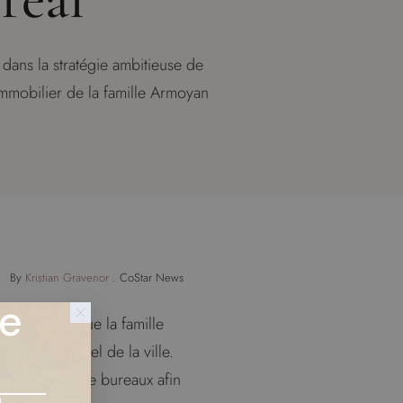
dans la stratégie ambitieuse de
mmobilier de la famille Armoyan
By
Kristian Gravenor
. CoStar News
ée
nale alors que la famille
n résidentiel de la ville.
ens immeubles de bureaux afin