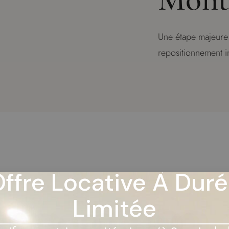
Une étape majeure 
repositionnement i
ffre Locative À Dur
veloppement au centre-ville de Montréal entre dans sa phase fi
Limitée
ement de l’une des plus importantes conversions de bureaux e
it dans une stratégie plus large visant à repositionner d’anci