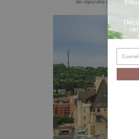
Excl
de répondre aux besoins en 
Déco
re