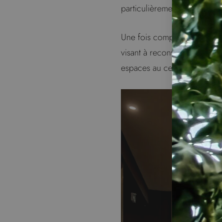
particulièrement adapté à u
Une fois complété, le proje
visant à reconvertir d’ancie
espaces au centre-ville.