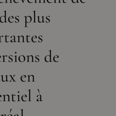
 des plus
rtantes
rsions de
ux en
entiel à
réal