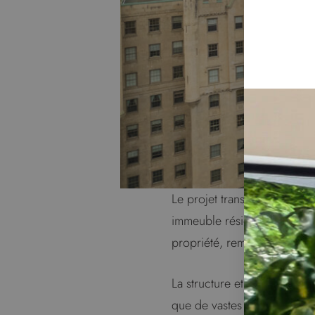
Le projet transforme l’anci
immeuble résidentiel sous 
propriété, remplaçant les e
La structure et la configura
que de vastes fenêtres et u