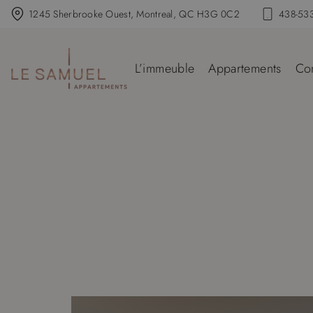
1245 Sherbrooke Ouest, Montreal, QC H3G 0C2
438-53
L’immeuble
Appartements
Co