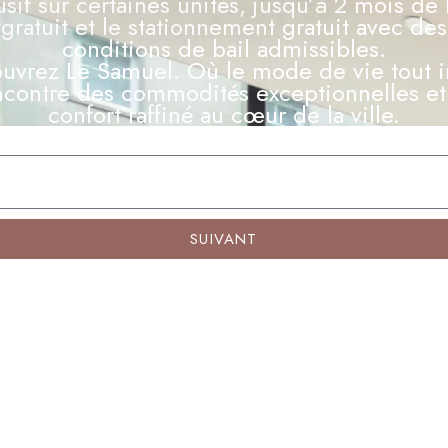
usif sur certaines unités, jusqu’à 2 mois de 
habitation.
gratuit et le stationnement gratuit avec des
conditions de bail admissibles.
uvrez Le Samuel. Où le mode de vie tout i
ncontre des commodités exceptionnelles et
confort raffiné au cœur de la ville.
SUIVANT