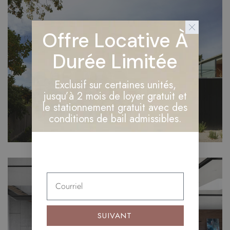
Offre Locative À
Durée Limitée
Exclusif sur certaines unités,
jusqu’à 2 mois de loyer gratuit et
le stationnement gratuit avec des
conditions de bail admissibles.
SUIVANT