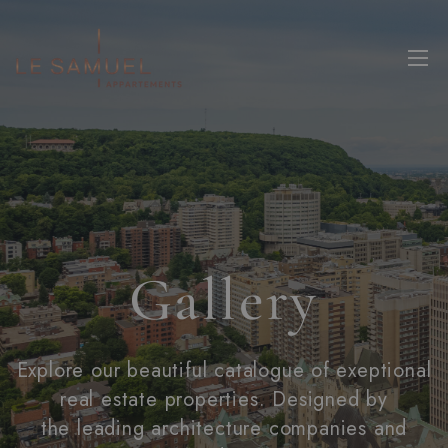
Gallery
Explore our beautiful catalogue of exeptional
real estate properties. Designed by
the leading architecture companies and