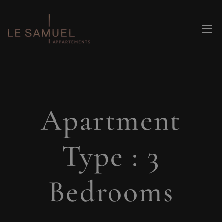
Apartment
Type :
3
Bedrooms