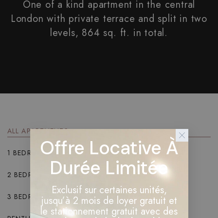
One of a kind apartment in the central
London with private terrace and split in two
levels, 864 sq. ft. in total.
ALL APARTMENTS
Offre Locative À
1 BEDROOM
Durée Limitée
2 BEDROOMS
Exclusif sur certaines unités,
3 BEDROOMS
jusqu’à 2 mois de loyer gratuit et
le stationnement gratuit avec des