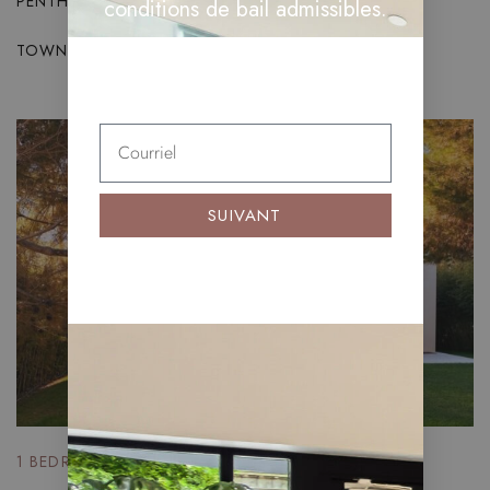
PENTHOUSES
conditions de bail admissibles.
TOWN HOUSES
SUIVANT
1 BEDROOM
700 SQ.M.